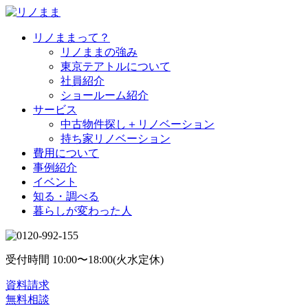
リノままって？
リノままの強み
東京テアトルについて
社員紹介
ショールーム紹介
サービス
中古物件探し＋リノベーション
持ち家リノベーション
費用について
事例紹介
イベント
知る・調べる
暮らしが変わった人
受付時間 10:00〜18:00(火水定休)
資料請求
無料相談