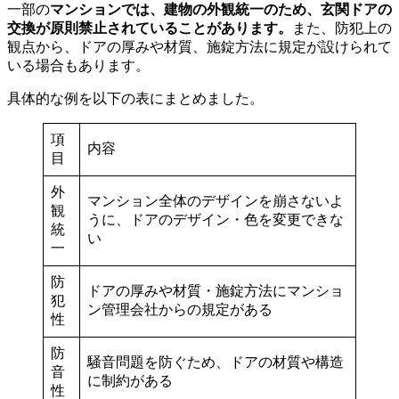
一部の
マンションでは、建物の外観統一のため、玄関ドアの
交換が原則禁止されていることがあります。
また、防犯上の
観点から、ドアの厚みや材質、施錠方法に規定が設けられて
いる場合もあります。
具体的な例を以下の表にまとめました。
項
内容
目
外
マンション全体のデザインを崩さないよ
観
うに、ドアのデザイン・色を変更できな
統
い
一
防
ドアの厚みや材質・施錠方法にマンショ
犯
ン管理会社からの規定がある
性
防
騒音問題を防ぐため、ドアの材質や構造
音
に制約がある
性